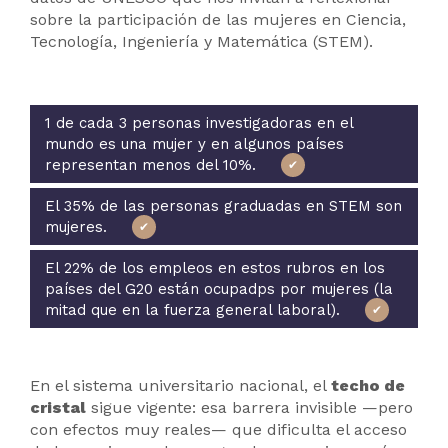
sobre la participación de las mujeres en Ciencia,
Tecnología, Ingeniería y Matemática (STEM).
1 de cada 3 personas investigadoras en el
mundo es una mujer y en algunos países
representan menos del 10%.
El 35% de las personas graduadas en STEM son
mujeres.
El 22% de los empleos en estos rubros en los
países del G20 están ocupadps por mujeres (la
mitad que en la fuerza general laboral).
En el sistema universitario nacional, el
techo de
cristal
sigue vigente: esa barrera invisible —pero
con efectos muy reales— que dificulta el acceso