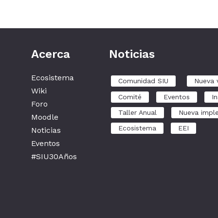
Acerca
Noticias
Ecosistema
Comunidad SIU
Nueva 
Wiki
Comité
Eventos
In
Foro
Taller Anual
Nueva impl
Moodle
Ecosistema
EEI
Noticias
Eventos
#SIU30Años