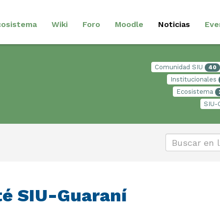
cosistema
Wiki
Foro
Moodle
Noticias
Eve
Comunidad SIU
40
Institucionales
Ecosistema
SIU-
té SIU-Guaraní