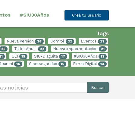
ntos
#SIU30Años
Creá tu usuario
Tags
Nueva versión
Comité
Eventos
36
32
27
Taller Anual
Nueva implementación
25
22
21
EEI
SIU-Diaguita
#SIU30Años
21
19
17
17
Guaraní
Ciberseguridad
Firma Digital
16
15
14
Buscar