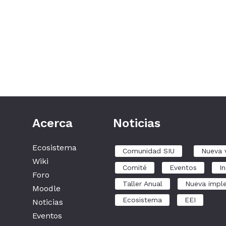
Acerca
Noticias
Ecosistema
Comunidad SIU
Nueva 
Wiki
Comité
Eventos
In
Foro
Taller Anual
Nueva impl
Moodle
Ecosistema
EEI
Noticias
Eventos