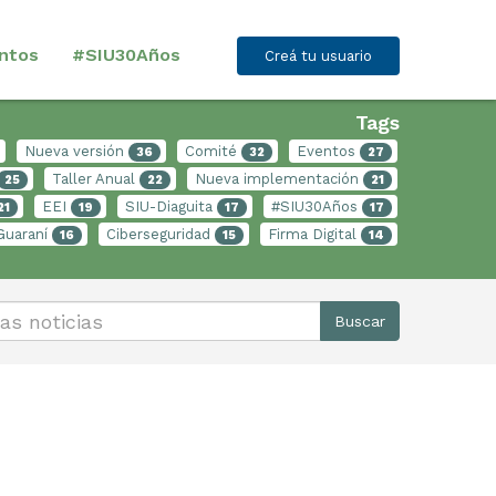
ntos
#SIU30Años
Creá tu usuario
Tags
Nueva versión
Comité
Eventos
36
32
27
Taller Anual
Nueva implementación
25
22
21
EEI
SIU-Diaguita
#SIU30Años
21
19
17
17
Guaraní
Ciberseguridad
Firma Digital
16
15
14
Buscar