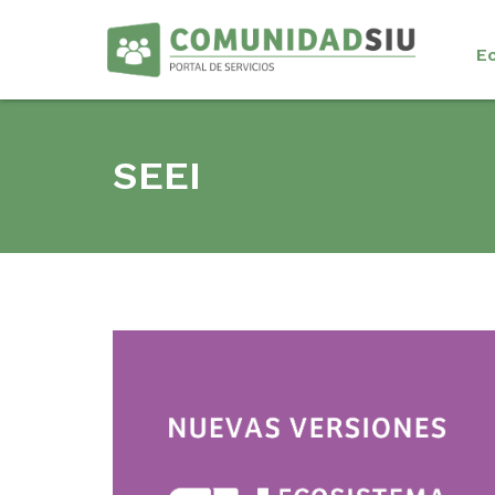
E
SEEI