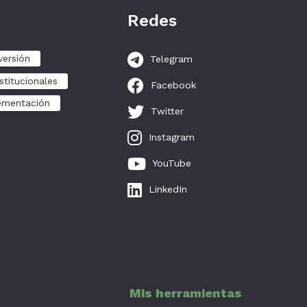
Redes
versión
Telegram
stitucionales
Facebook
ementación
Twitter
Instagram
YouTube
LinkedIn
Mis herramientas