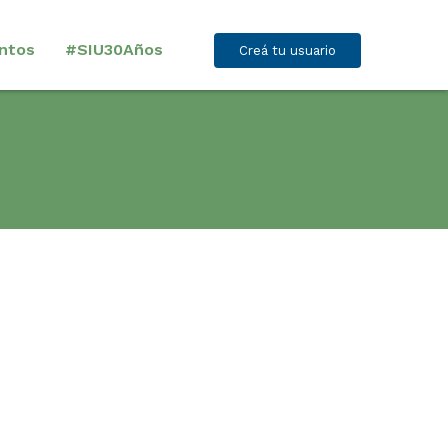
ntos
#SIU30Años
Creá tu usuario