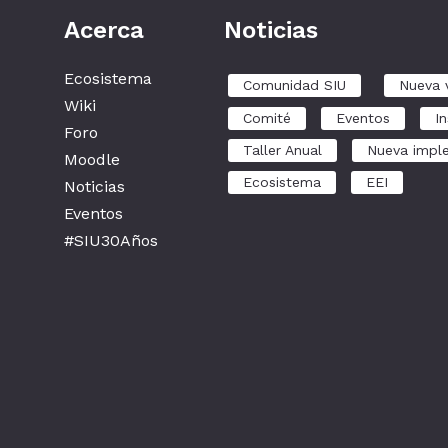
Acerca
Noticias
Ecosistema
Comunidad SIU
Nueva 
Wiki
Comité
Eventos
In
Foro
Taller Anual
Nueva impl
Moodle
Ecosistema
EEI
Noticias
Eventos
#SIU30Años