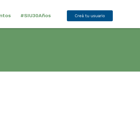
ntos
#SIU30Años
Creá tu usuario