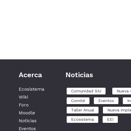
Acerca
Noticias
Ecosistema
Comunidad SIU
Nueva 
Wiki
Comité
Eventos
In
Foro
Taller Anual
Nueva impl
Moodle
Ecosistema
EEI
Noticias
Eventos