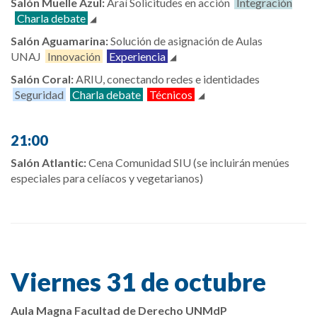
Salón Muelle Azul:
Araí Solicitudes en acción
Integración
Charla debate
Salón Aguamarina:
Solución de asignación de Aulas
UNAJ
Innovación
Experiencia
Salón Coral:
ARIU, conectando redes e identidades
Seguridad
Charla debate
Técnicos
21:00
Salón Atlantic:
Cena Comunidad SIU (se incluirán menúes
especiales para celíacos y vegetarianos)
Viernes 31 de octubre
Aula Magna Facultad de Derecho UNMdP