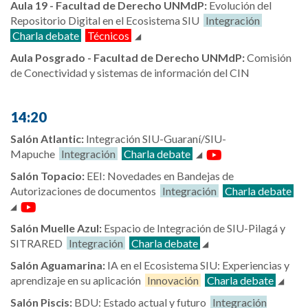
Aula 19 - Facultad de Derecho UNMdP:
Evolución del
Repositorio Digital en el Ecosistema SIU
Integración
Charla debate
Técnicos
Aula Posgrado - Facultad de Derecho UNMdP:
Comisión
de Conectividad y sistemas de información del CIN
14:20
Salón Atlantic:
Integración SIU-Guaraní/SIU-
Mapuche
Integración
Charla debate
Salón Topacio:
EEI: Novedades en Bandejas de
Autorizaciones de documentos
Integración
Charla debate
Salón Muelle Azul:
Espacio de Integración de SIU-Pilagá y
SITRARED
Integración
Charla debate
Salón Aguamarina:
IA en el Ecosistema SIU: Experiencias y
aprendizaje en su aplicación
Innovación
Charla debate
Salón Piscis:
BDU: Estado actual y futuro
Integración