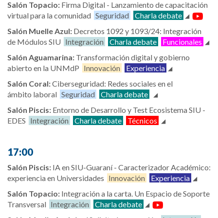
Salón Topacio:
Firma Digital - Lanzamiento de capacitación
virtual para la comunidad
Seguridad
Charla debate
Salón Muelle Azul:
Decretos 1092 y 1093/24: Integración
de Módulos SIU
Integración
Charla debate
Funcionales
Salón Aguamarina:
Transformación digital y gobierno
abierto en la UNMdP
Innovación
Experiencia
Salón Coral:
Ciberseguridad: Redes sociales en el
ámbito laboral
Seguridad
Charla debate
Salón Piscis:
Entorno de Desarrollo y Test Ecosistema SIU -
EDES
Integración
Charla debate
Técnicos
17:00
Salón Piscis:
IA en SIU-Guaraní - Caracterizador Académico:
experiencia en Universidades
Innovación
Experiencia
Salón Topacio:
Integración a la carta. Un Espacio de Soporte
Transversal
Integración
Charla debate