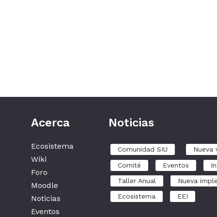
Acerca
Noticias
Ecosistema
Comunidad SIU
Nueva 
Wiki
Comité
Eventos
In
Foro
Taller Anual
Nueva impl
Moodle
Ecosistema
EEI
Noticias
Eventos