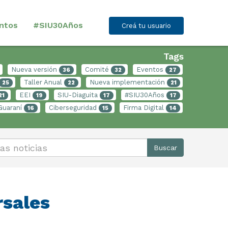
ntos
#SIU30Años
Creá tu usuario
Tags
Nueva versión
Comité
Eventos
36
32
27
Taller Anual
Nueva implementación
25
22
21
EEI
SIU-Diaguita
#SIU30Años
21
19
17
17
Guaraní
Ciberseguridad
Firma Digital
16
15
14
Buscar
rsales