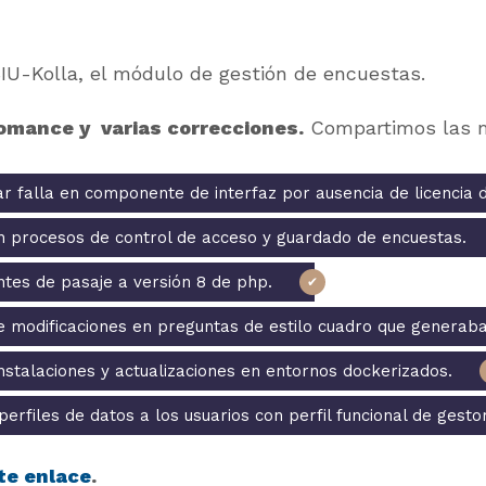
 SIU-Kolla, el módulo de gestión de encuestas.
omance y varias correcciones.
Compartimos las 
r falla en componente de interfaz por ausencia de licencia de 
 procesos de control de acceso y guardado de encuestas.
tes de pasaje a versión 8 de php.
 modificaciones en preguntas de estilo cuadro que generaba
stalaciones y actualizaciones en entornos dockerizados.
erfiles de datos a los usuarios con perfil funcional de gestor
te enlace
.