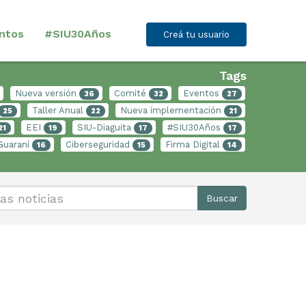
ntos
#SIU30Años
Creá tu usuario
Tags
Nueva versión
Comité
Eventos
36
32
27
Taller Anual
Nueva implementación
25
22
21
EEI
SIU-Diaguita
#SIU30Años
21
19
17
17
Guaraní
Ciberseguridad
Firma Digital
16
15
14
Buscar