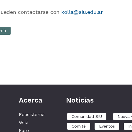
 pueden contactarse con
kolla@siu.edu.ar
ema
Acerca
Noticias
Ecosistema
Comunidad SIU
Nueva 
Wiki
Comité
Eventos
In
Foro