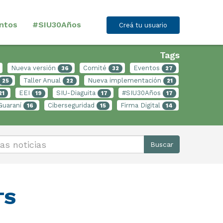
ntos
#SIU30Años
Creá tu usuario
Tags
Nueva versión
Comité
Eventos
36
32
27
Taller Anual
Nueva implementación
25
22
21
EEI
SIU-Diaguita
#SIU30Años
21
19
17
17
Guaraní
Ciberseguridad
Firma Digital
16
15
14
Buscar
TS