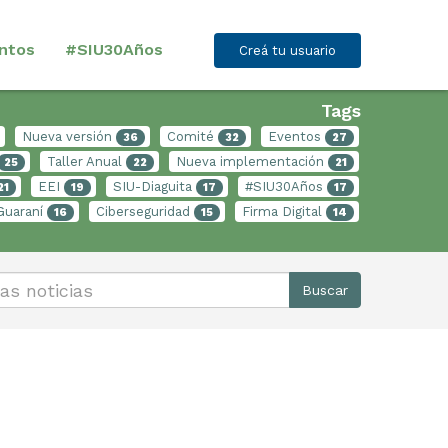
ntos
#SIU30Años
Creá tu usuario
Tags
Nueva versión
Comité
Eventos
36
32
27
Taller Anual
Nueva implementación
25
22
21
EEI
SIU-Diaguita
#SIU30Años
21
19
17
17
Guaraní
Ciberseguridad
Firma Digital
16
15
14
Buscar