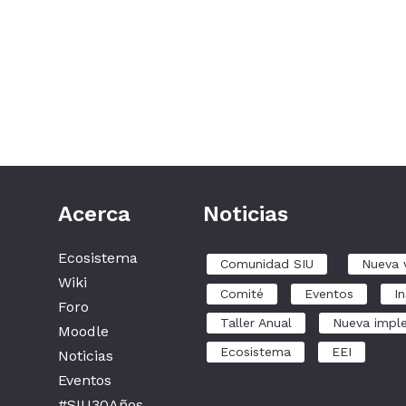
Acerca
Noticias
Ecosistema
Comunidad SIU
Nueva 
Wiki
Comité
Eventos
In
Foro
Taller Anual
Nueva impl
Moodle
Ecosistema
EEI
Noticias
Eventos
#SIU30Años