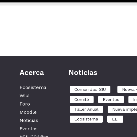
Acerca
Noticias
Ecosistema
Comunidad SIU
Nueva 
Wiki
Comité
Eventos
In
Foro
Taller Anual
Nueva impl
Moodle
Ecosistema
EEI
Noticias
Eventos
#SIU30Años