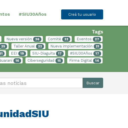
ntos
#SIU30Años
Creá tu usuario
Tags
Nueva versión
Comité
Eventos
36
32
27
Taller Anual
Nueva implementación
25
22
21
EEI
SIU-Diaguita
#SIU30Años
21
19
17
17
Guaraní
Ciberseguridad
Firma Digital
16
15
14
Buscar
munidadSIU