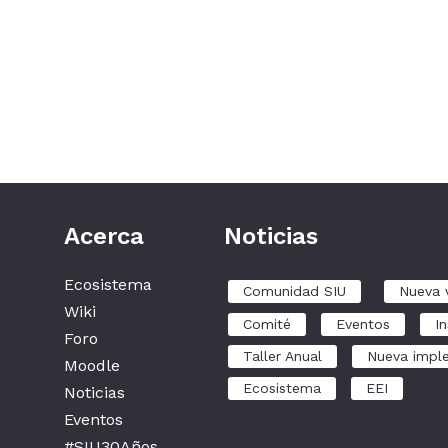
Acerca
Noticias
Ecosistema
Comunidad SIU
Nueva 
Wiki
Comité
Eventos
In
Foro
Taller Anual
Nueva impl
Moodle
Ecosistema
EEI
Noticias
Eventos
#SIU30Años