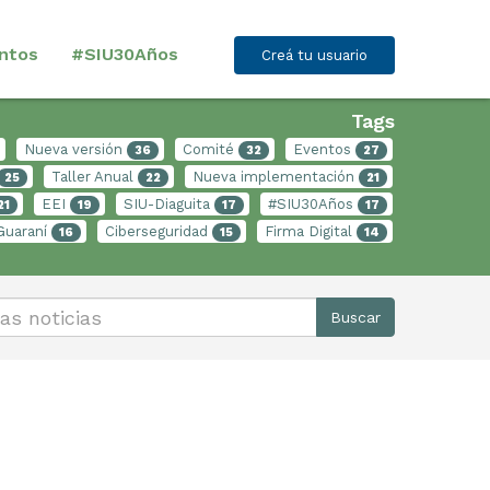
ntos
#SIU30Años
Creá tu usuario
Tags
Nueva versión
Comité
Eventos
36
32
27
Taller Anual
Nueva implementación
25
22
21
EEI
SIU-Diaguita
#SIU30Años
21
19
17
17
Guaraní
Ciberseguridad
Firma Digital
16
15
14
Buscar