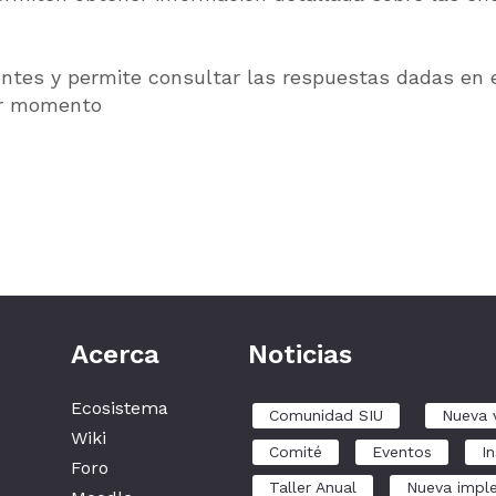
gentes y permite consultar las respuestas dadas en
ier momento
Acerca
Noticias
Ecosistema
Comunidad SIU
Nueva 
Wiki
Comité
Eventos
In
Foro
Taller Anual
Nueva impl