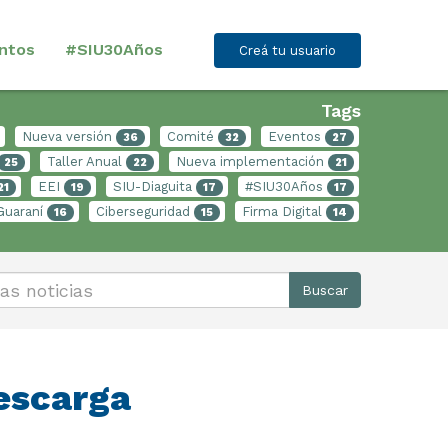
ntos
#SIU30Años
Creá tu usuario
Tags
Nueva versión
Comité
Eventos
36
32
27
Taller Anual
Nueva implementación
25
22
21
EEI
SIU-Diaguita
#SIU30Años
21
19
17
17
Guaraní
Ciberseguridad
Firma Digital
16
15
14
Buscar
descarga