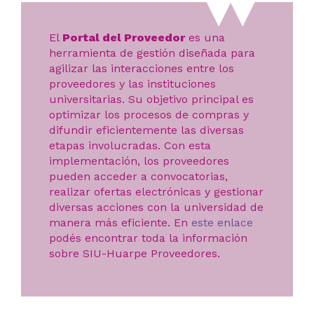
El
Portal del Proveedor
es una
herramienta de gestión diseñada para
agilizar las interacciones entre los
proveedores y las instituciones
universitarias. Su objetivo principal es
optimizar los procesos de compras y
difundir eficientemente las diversas
etapas involucradas. Con esta
implementación, los proveedores
pueden acceder a convocatorias,
realizar ofertas electrónicas y gestionar
diversas acciones con la universidad de
manera más eficiente. En
este enlace
podés encontrar toda la información
sobre SIU-Huarpe Proveedores.