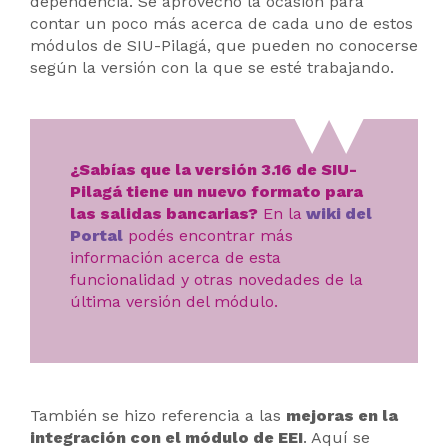
dependencia. Se aprovechó la ocasión para
contar un poco más acerca de cada uno de estos
módulos de SIU-Pilagá, que pueden no conocerse
según la versión con la que se esté trabajando.
¿Sabías que la versión 3.16 de SIU-
Pilagá tiene un nuevo formato para
las salidas bancarias?
En la
wiki del
Portal
podés encontrar más
información acerca de esta
funcionalidad y otras novedades de la
última versión del módulo.
También se hizo referencia a las
mejoras en la
integración con el módulo de EEI
. Aquí se