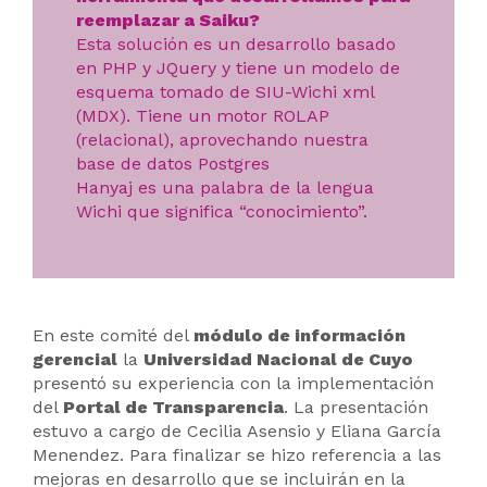
reemplazar a Saiku?
Esta solución es un desarrollo basado
en PHP y JQuery y tiene un modelo de
esquema tomado de SIU-Wichi xml
(MDX). Tiene un motor ROLAP
(relacional), aprovechando nuestra
base de datos Postgres
Hanyaj es una palabra de la lengua
Wichi que significa “conocimiento”.
En este comité del
módulo de información
gerencial
la
Universidad Nacional de Cuyo
presentó su experiencia con la implementación
del
Portal de Transparencia
. La presentación
estuvo a cargo de Cecilia Asensio y Eliana García
Menendez. Para finalizar se hizo referencia a las
mejoras en desarrollo que se incluirán en la